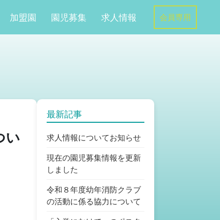
加盟園
園児募集
求人情報
会員専用
最新記事
つい
求人情報についてお知らせ
現在の園児募集情報を更新
しました
令和８年度幼年消防クラブ
の活動に係る協力について